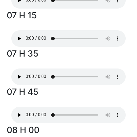
07 H 15
07 H 35
07 H 45
08 H 00