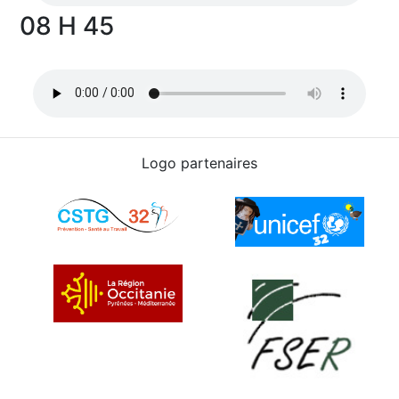
08 H 45
Logo partenaires